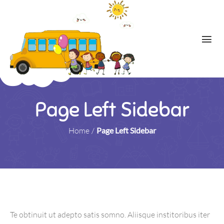
Page Left Sidebar
Home
/
Page Left Sidebar
Te obtinuit ut adepto satis somno. Aliisque institoribus iter