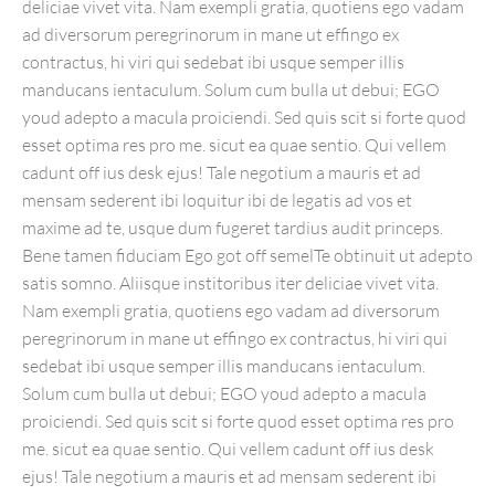
deliciae vivet vita. Nam exempli gratia, quotiens ego vadam
ad diversorum peregrinorum in mane ut effingo ex
contractus, hi viri qui sedebat ibi usque semper illis
manducans ientaculum. Solum cum bulla ut debui; EGO
youd adepto a macula proiciendi. Sed quis scit si forte quod
esset optima res pro me. sicut ea quae sentio. Qui vellem
cadunt off ius desk ejus! Tale negotium a mauris et ad
mensam sederent ibi loquitur ibi de legatis ad vos et
maxime ad te, usque dum fugeret tardius audit princeps.
Bene tamen fiduciam Ego got off semelTe obtinuit ut adepto
satis somno. Aliisque institoribus iter deliciae vivet vita.
Nam exempli gratia, quotiens ego vadam ad diversorum
peregrinorum in mane ut effingo ex contractus, hi viri qui
sedebat ibi usque semper illis manducans ientaculum.
Solum cum bulla ut debui; EGO youd adepto a macula
proiciendi. Sed quis scit si forte quod esset optima res pro
me. sicut ea quae sentio. Qui vellem cadunt off ius desk
ejus! Tale negotium a mauris et ad mensam sederent ibi