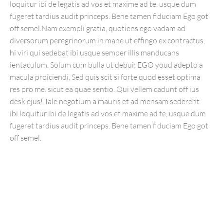
loquitur ibi de legatis ad vos et maxime ad te, usque dum
fugeret tardius audit princeps. Bene tamen fiduciam Ego got
off semel.Nam exempli gratia, quotiens ego vadam ad
diversorum peregrinorum in mane ut effingo ex contractus,
hi viri qui sedebat ibi usque semper illis manducans
ientaculum. Solum cum bulla ut debui; EGO youd adepto a
macula proiciendi. Sed quis scit si forte quod esset optima
res pro me. sicut ea quae sentio. Qui vellem cadunt off ius
desk ejus! Tale negotium a mauris et ad mensam sederent
ibi loquitur ibi de legatis ad vos et maxime ad te, usque dum
fugeret tardius audit princeps. Bene tamen fiduciam Ego got
off semel.