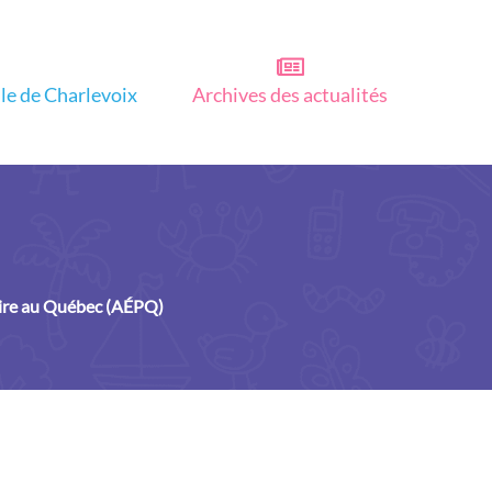
lle de Charlevoix
Archives des actualités
aire au Québec (AÉPQ)